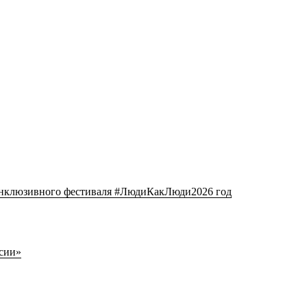
клюзивного фестиваля #ЛюдиКакЛюди2026 год
сии»