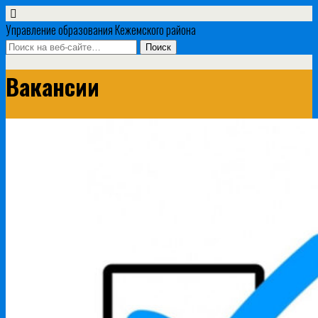
Управление образования Кежемского района
Вакансии