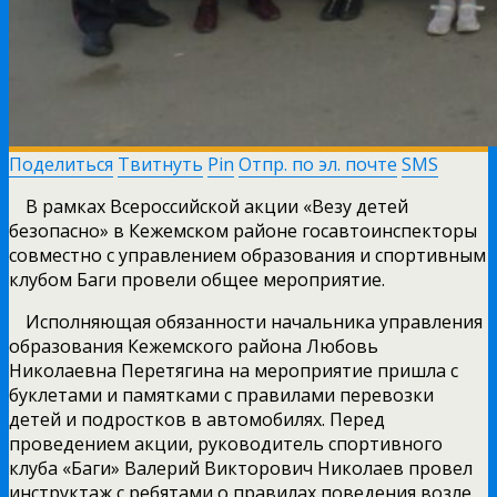
Поделиться
Твитнуть
Pin
Отпр. по эл. почте
SMS
В рамках Всероссийской акции «Везу детей
безопасно» в Кежемском районе госавтоинспекторы
совместно с управлением образования и спортивным
клубом Баги провели общее мероприятие.
Исполняющая обязанности начальника управления
образования Кежемского района Любовь
Николаевна Перетягина на мероприятие пришла с
буклетами и памятками с правилами перевозки
детей и подростков в автомобилях. Перед
проведением акции, руководитель спортивного
клуба «Баги» Валерий Викторович Николаев провел
инструктаж с ребятами о правилах поведения возле