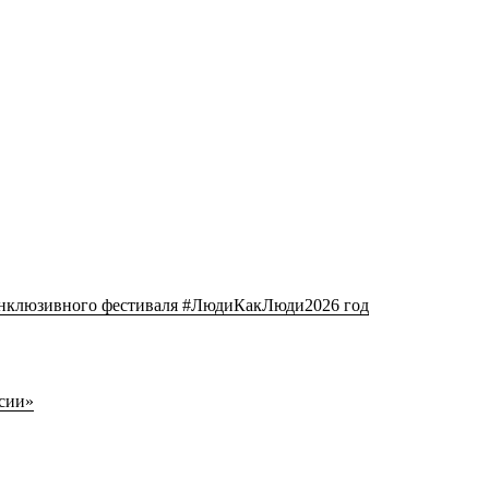
клюзивного фестиваля #ЛюдиКакЛюди2026 год
сии»