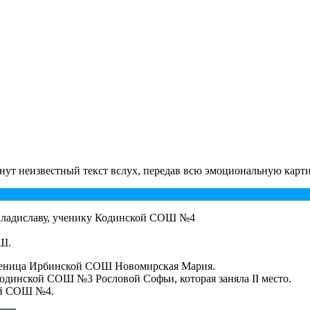
нут неизвестный текст вслух, передав всю эмоциональную карт
 Владиславу, ученику Кодинской СОШ №4
ОШ.
ученица Ирбинской СОШ Новомирская Мария.
динской СОШ №3 Рословой Софьи, которая заняла II место.
кой СОШ №4.