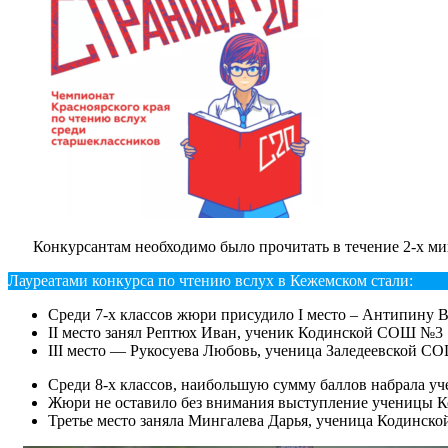
Конкурсантам необходимо было прочитать в течение 2-х ми
Лауреатами конкурса по чтению вслух в Кежемском стали:
Среди 7-х классов жюри присудило I место – Антипину
II место занял Рептюх Иван, ученик Кодинской СОШ №3
III место — Рукосуева Любовь, ученица Заледеевской С
Среди 8-х классов, наибольшую сумму баллов набрала 
Жюри не оставило без внимания выступление ученицы Ко
Третье место заняла Мингалева Дарья, ученица Кодинс