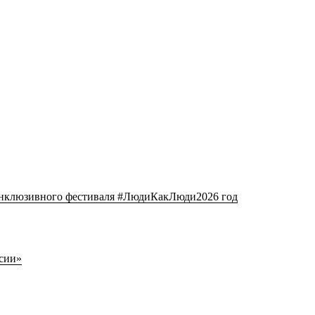
клюзивного фестиваля #ЛюдиКакЛюди2026 год
сии»