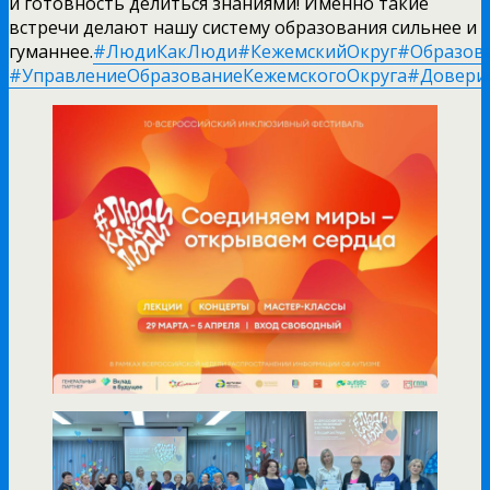
и готовность делиться знаниями! Именно такие
встречи делают нашу систему образования сильнее и
гуманнее.
#ЛюдиКакЛюди
#КежемскийОкруг
#Образов
#УправлениеОбразованиеКежемскогоОкруга
#Довери