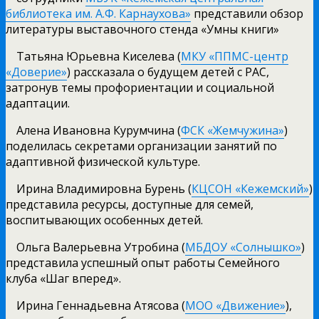
библиотека им. А.Ф. Карнаухова»
представили обзор
литературы выставочного стенда «Умны книги»
Татьяна Юрьевна Киселева (
МКУ «ППМС-центр
«Доверие»
) рассказала о будущем детей с РАС,
затронув темы профориентации и социальной
адаптации.
Алена Ивановна Курумчина (
ФСК «Жемчужина»
)
поделилась секретами организации занятий по
адаптивной физической культуре.
Ирина Владимировна Бурень (
КЦСОН «Кежемский»
)
представила ресурсы, доступные для семей,
воспитывающих особенных детей.
Ольга Валерьевна Утробина (
МБДОУ «Солнышко»
)
представила успешный опыт работы Семейного
клуба «Шаг вперед».
Ирина Геннадьевна Атясова (
МОО «Движение»
),