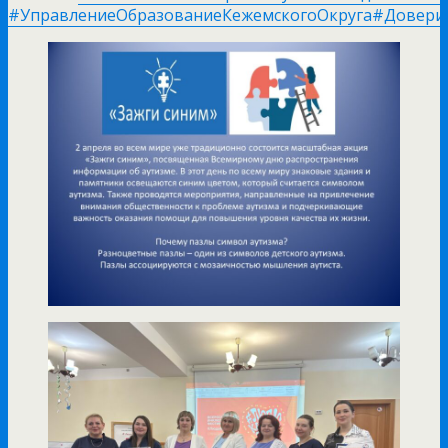
#УправлениеОбразованиеКежемскогоОкруга
#Довери